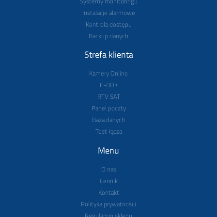
Systemy monitoringu
Instalacje alarmowe
Kontrola dostępu
Backup danych
Strefa klienta
Kamery Online
E-BOK
RTV SAT
Panel poczty
Baza danych
Test łącza
Menu
O nas
Cennik
Kontakt
Polityka prywatności
Regulamin sklepu