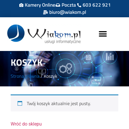
Kamery Online
Poczta
603 622 921
biuro@wiakom.pl
STRONA GŁÓWNA
KOSZYK
Strona główna
/ Koszyk
Twój koszyk aktualnie jest pusty.
Wróć do sklepu